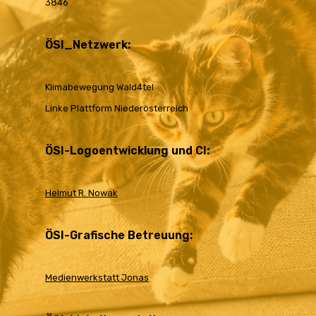
3846
ÖSI_Netzwerk:
Klimabewegung Wald4tel
Linke Plattform Niederösterreich
ÖSI-Logoentwicklung und CI:
Helmut R. Nowak
ÖSI-Grafische Betreuung:
Medienwerkstatt Jonas