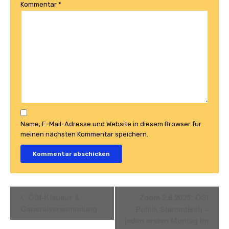
Kommentar
*
Name, E-Mail-Adresse und Website in diesem Browser für
meinen nächsten Kommentar speichern.
Veranstaltung
ÖSI-Klausur &
Zoom 2.6.2025: ÖSI
Navigation
Generalversammlung
Politik Stammtisch –
jeden ersten Montag im