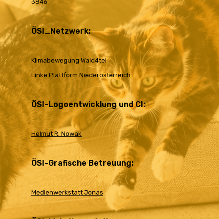
3846
ÖSI_Netzwerk:
Klimabewegung Wald4tel
Linke Plattform Niederösterreich
ÖSI-Logoentwicklung und CI:
Helmut R. Nowak
ÖSI-Grafische Betreuung:
Medienwerkstatt Jonas