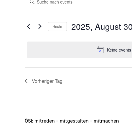
Suche
Schlüsselwort
eingeben.
und
Suche
2025, August 3
Ansichten,
nach
Heute
Veranstaltungen
Navigation
Datum
Schlüsselwort.
wählen.
Keine events
Vorheriger Tag
ÖSI: mitreden – mitgestalten – mitmachen