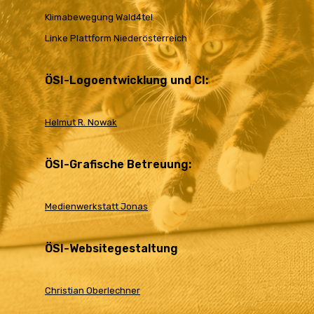
Klimabewegung Wald4tel
Linke Plattform Niederösterreich
ÖSI-Logoentwicklung und CI:
Helmut R. Nowak
ÖSI-Grafische Betreuung:
Medienwerkstatt Jonas
ÖSI-Websitegestaltung
Christian Oberlechner