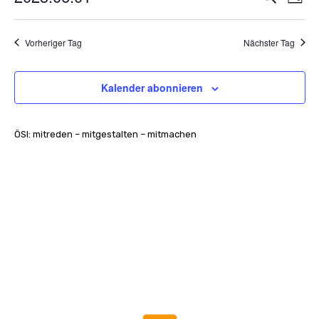
Tag
Suche
Ans
Datum
und
wählen.
Nav
Ansichten,
Vorheriger Tag
Nächster Tag
Navigation
Kalender abonnieren
ÖSI: mitreden – mitgestalten – mitmachen