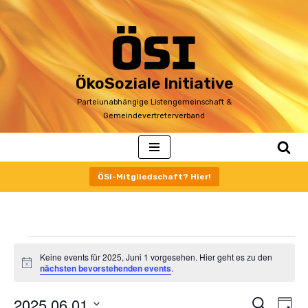
Zum
Inhalt
ÖkoSoziale Initiative
Parteiunabhängige Listengemeinschaft &
Gemeindevertreterverband
ÖSI-Mitgliedschaft? Hier!
Keine events für 2025, Juni 1 vorgesehen. Hier geht es zu den
Notice
nächsten bevorstehenden events
.
2025.06.01
Veranstaltu
Ver
Suche