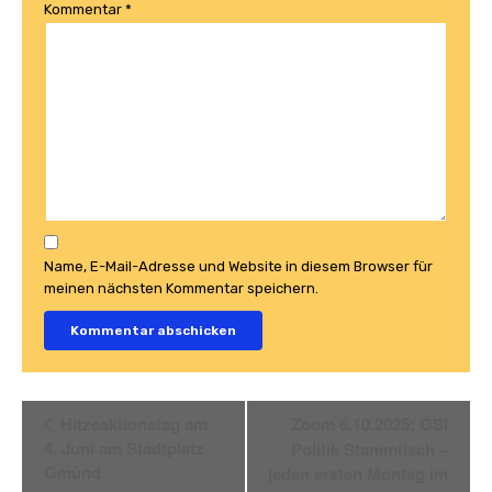
Kommentar
*
Name, E-Mail-Adresse und Website in diesem Browser für
meinen nächsten Kommentar speichern.
Veranstaltung
Hitzeaktionstag am
Zoom 6.10.2025: ÖSI
Navigation
4. Juni am Stadtplatz
Politik Stammtisch –
Gmünd
jeden ersten Montag im