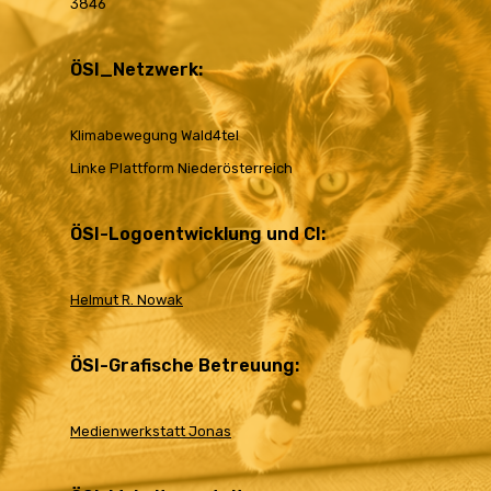
3846
ÖSI_Netzwerk:
Klimabewegung Wald4tel
Linke Plattform Niederösterreich
ÖSI-Logoentwicklung und CI:
Helmut R. Nowak
ÖSI-Grafische Betreuung:
Medienwerkstatt Jonas