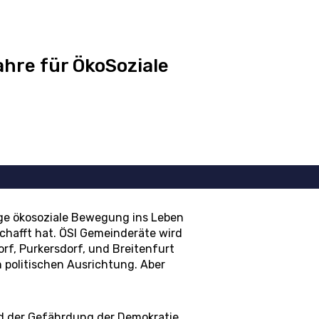
hre für ÖkoSoziale
ge ökosoziale Bewegung ins Leben
schafft hat. ÖSI Gemeinderäte wird
rf, Purkersdorf, und Breitenfurt
n politischen Ausrichtung. Aber
 der Gefährdung der Demokratie