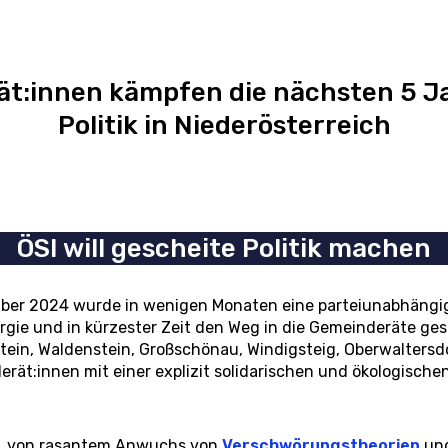
t:innen kämpfen die nächsten 5 Ja
Politik in Niederösterreich
ÖSI will gescheite Politik machen
ber 2024 wurde in wenigen Monaten eine parteiunabhängi
ergie und in kürzester Zeit den Weg in die Gemeinderäte ge
ein, Waldenstein, Großschönau, Windigsteig, Oberwaltersdo
rät:innen mit einer explizit solidarischen und ökologische
ung, von rasantem Anwuchs von
Verschwörungstheorien
und