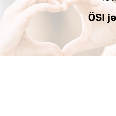
Startsei
ÖSI j