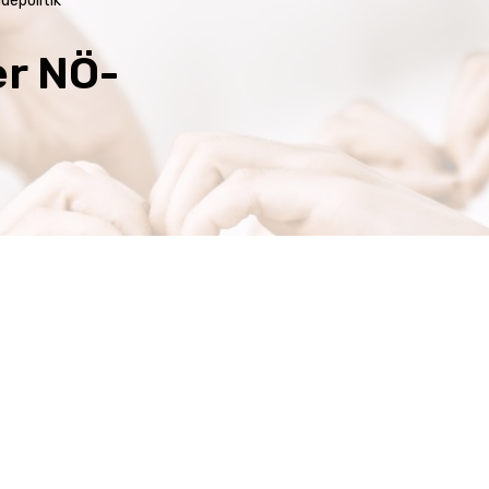
depolitik
er NÖ-