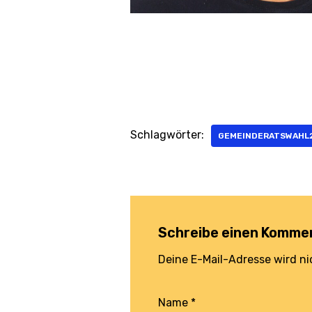
Schlagwörter:
GEMEINDERATSWAHL
Schreibe einen Komme
Deine E-Mail-Adresse wird nic
Name
*