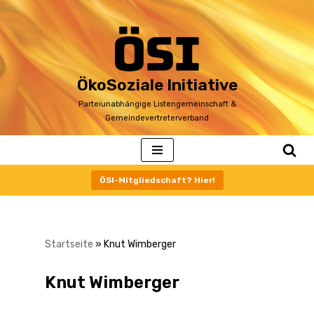
Zum
Inhalt
ÖkoSoziale Initiative
Parteiunabhängige Listengemeinschaft &
Gemeindevertreterverband
ÖSI-Mitgliedschaft? Hier!
Startseite
»
Knut Wimberger
Knut Wimberger